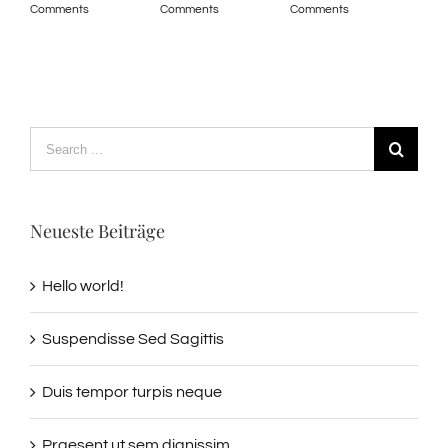
Comments
Comments
Comments
Com
Search
for:
Neueste Beiträge
Hello world!
Suspendisse Sed Sagittis
Duis tempor turpis neque
Praesent ut sem dignissim