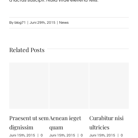
a luctus suscipit. Nulla vitae eleifend felis.
By
blog71
|
Juni 29th, 2015
|
News
Related Posts
Praesent ut sem
Aenean ieget
Curabitur nisi
Nul
dignissim
quam
ultricies
mas
Juni 15th, 2015
|
0
Juni 15th, 2015
|
0
Juni 15th, 2015
|
0
Juni 